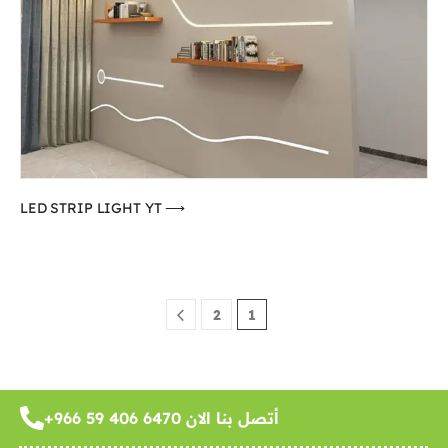
⟶ LED STRIP LIGHT YT
2
1
أتصل بنا الان ‪+966 59 406 6470‬